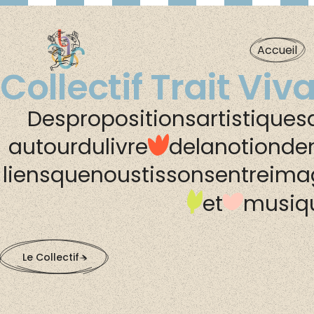
Accueil
Collectif Trait Viv
Des
propositions
artistiques
autour
du
livre
de
la
notion
de
liens
que
nous
tissons
entre
ima
et
musiq
Le Collectif