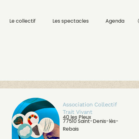
Le collectif
Les spectacles
Agenda
La Danse de Doris
Zigzags – De la danse
pour les bébés
Association Collectif
Trait Vivant
40 les Pleux
77510 Saint-Denis-lès-
Rebais