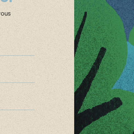
vous
: