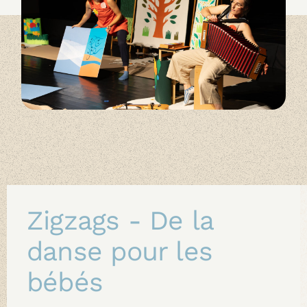
Zigzags - De la
danse pour les
bébés